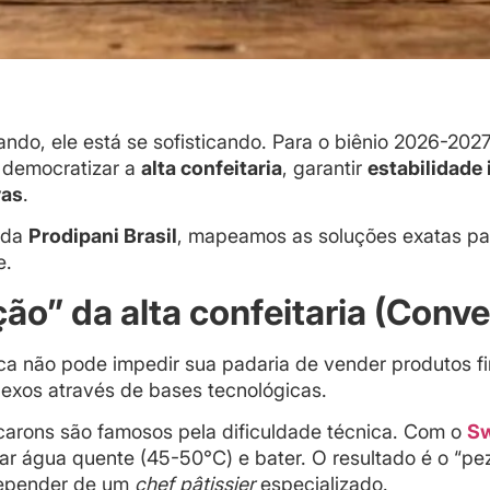
o, ele está se sofisticando. Para o biênio 2026-2027
 democratizar a
alta confeitaria
, garantir
estabilidade 
vas
.
o da
Prodipani Brasil
, mapeamos as soluções exatas pa
e.
ção” da alta confeitaria (Conv
ca não pode impedir sua padaria de vender produtos f
xos através de bases tecnológicas.
arons são famosos pela dificuldade técnica. Com o
Sw
r água quente (45-50°C) e bater. O resultado é o “pezi
depender de um
chef pâtissier
especializado.