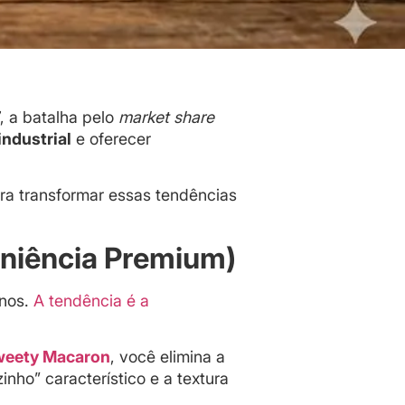
, a batalha pelo
market share
industrial
e oferecer
ra transformar essas tendências
eniência Premium)
inos.
A tendência é a
eety Macaron
, você elimina a
nho” característico e a textura