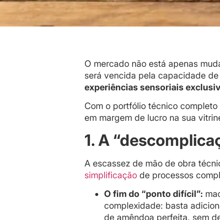
O mercado não está apenas mudand
será vencida pela capacidade de
experiências sensoriais exclusi
Com o portfólio técnico complet
em margem de lucro na sua vitrin
1. A “descomplica
A escassez de mão de obra técni
simplificação
de processos comple
O fim do “ponto difícil”:
mac
complexidade: basta adiciona
de amêndoa perfeita, sem 