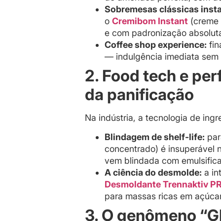
Sobremesas clássicas inst
o
Cremibom Instant
(creme 
e com padronização absolut
Coffee shop experience:
fin
— indulgência imediata sem s
2. Food tech e per
da panificação
Na indústria, a tecnologia de ingr
Blindagem de shelf-life:
par
concentrado) é insuperável n
vem blindada com emulsifica
A ciência do desmolde:
a in
Desmoldante Trennaktiv P
para massas ricas em açúca
3. O genômeno “Gl