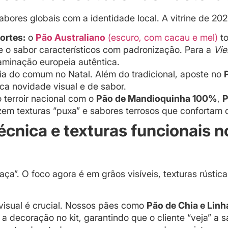
bores globais com a identidade local. A vitrine de 202
ortes:
o
Pão Australiano
(escuro, com cacau e mel)
to
e o sabor característicos com padronização. Para a
Vie
aminação europeia autêntica.
ia do comum no Natal. Além do tradicional, aposte no
sca novidade visual e de sabor.
o terroir nacional com o
Pão de Mandioquinha 100%
,
P
azem texturas “puxa” e sabores terrosos que confortam 
écnica e texturas funcionais n
a”. O foco agora é em grãos visíveis, texturas rústicas
visual é crucial. Nossos pães como
Pão de Chia e Linh
 a decoração no kit, garantindo que o cliente “veja” a 