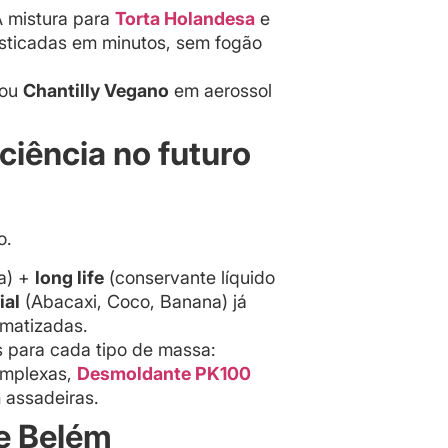
A mistura para
Torta Holandesa
e
isticadas em minutos, sem fogão
ou
Chantilly Vegano
em aerossol
iciência no futuro
o.
a) +
long life
(conservante líquido
ial
(Abacaxi, Coco, Banana) já
omatizadas.
s para cada tipo de massa:
omplexas,
Desmoldante PK100
m assadeiras.
de Belém