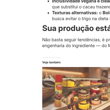
Inclusividade vegana e clea
que substitui o cacau trazend
Texturas alternativas:
o
Bol
busca evitar o trigo na die
Sua produção est
Não basta seguir tendências, é p
engenharia do ingrediente — do 
Veja também