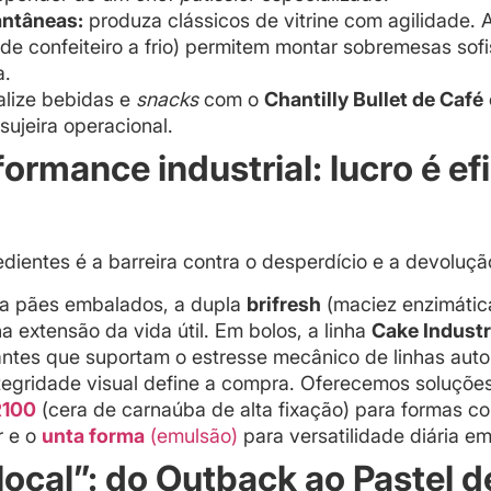
antâneas:
produza clássicos de vitrine com agilidade. 
de confeiteiro a frio) permitem montar sobremesas sof
a.
alize bebidas e
snacks
com o
Chantilly Bullet de Café
ujeira operacional.
formance industrial: lucro é ef
edientes é a barreira contra o desperdício e a devoluçã
a pães embalados, a dupla
brifresh
(maciez enzimátic
a extensão da vida útil. Em bolos, a linha
Cake Industr
ntes que suportam o estresse mecânico de linhas aut
tegridade visual define a compra. Oferecemos soluçõe
R100
(cera de carnaúba de alta fixação) para formas c
r e o
unta forma
(emulsão)
para versatilidade diária e
ocal”: do Outback ao Pastel 