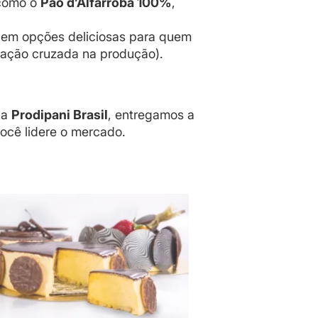
 como o
Pão d’Alfarroba 100%
,
em opções deliciosas para quem
inação cruzada na produção).
Na
Prodipani Brasil
, entregamos a
ocê lidere o mercado.