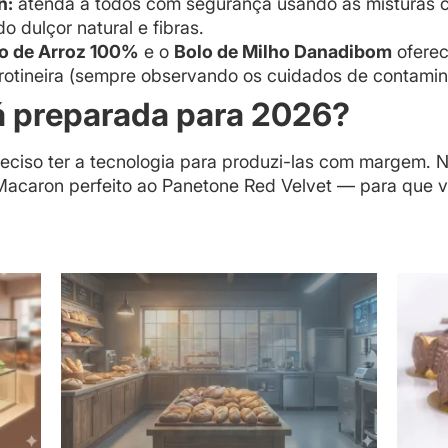
n:
atenda a todos com segurança usando as misturas
o dulçor natural e fibras.
o de Arroz 100%
e o
Bolo de Milho Danadibom
oferec
ta rotineira (sempre observando os cuidados de contam
á preparada para 2026?
reciso ter a tecnologia para produzi-las com margem. 
Macaron perfeito ao Panetone Red Velvet — para que v