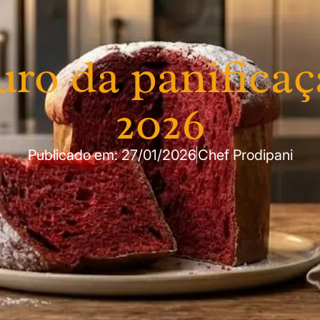
uro da panifica
2026
Publicado em:
27/01/2026
Chef Prodipani