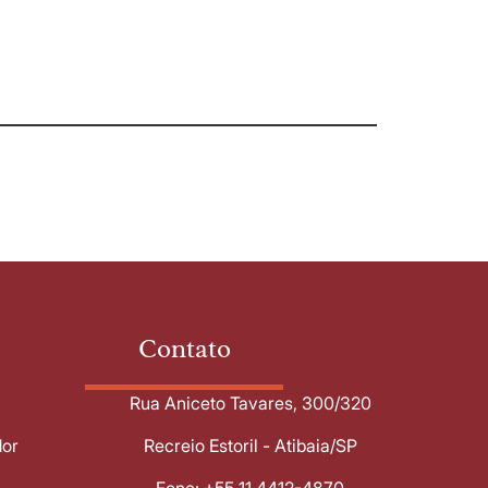
Contato
Rua Aniceto Tavares, 300/320
dor
Recreio Estoril - Atibaia/SP
Fone: +55 11 4412-4870