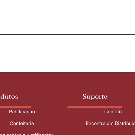
odutos
Suporte
Panificação
Contato
Confeitaria
Encontre um Distribui
oldantes e lubrificantes