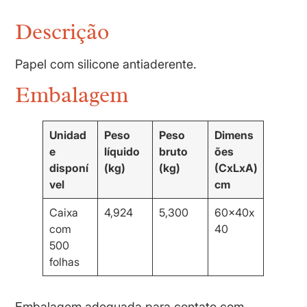
Descrição
Papel com silicone antiaderente.
Embalagem
Unidad
Peso
Peso
Dimens
e
líquido
bruto
ões
disponí
(kg)
(kg)
(CxLxA)
vel
cm
Caixa
4,924
5,300
60x40x
com
40
500
folhas
Embalagem adequada para contato com