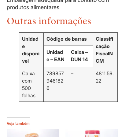
produtos alimentares
Outras informações
Unidad
Código de barras
Classifi
e
cação
Unidad
Caixa –
disponí
Fiscal
N
e – EAN
DUN 14
vel
CM
Caixa
789857
–
4811.59.
com
946182
22
500
6
folhas
Veja também