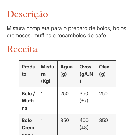
Descrição
Mistura completa para o preparo de bolos, bolos
cremosos, muffins e rocamboles de café
Receita
Produ
Mistu
Água
Ovos
Óleo
to
ra
(g)
(g/UN
(g)
(Kg)
)
Bolo /
1
250
350
250
Muffi
(±7)
ns
Bolo
1
350
400
350
Crem
(±8)
oso /