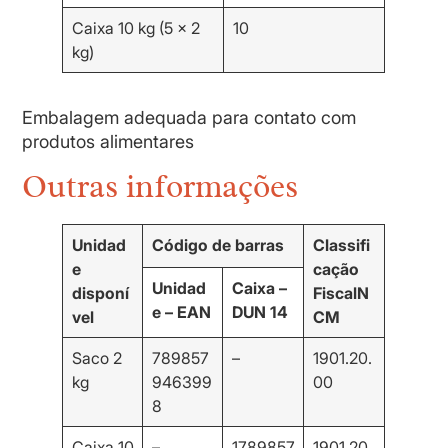
Caixa 10 kg (5 x 2
10
kg)
Embalagem adequada para contato com
produtos alimentares
Outras informações
Unidad
Código de barras
Classifi
e
cação
Unidad
Caixa –
disponí
Fiscal
N
e – EAN
DUN 14
vel
CM
Saco 2
789857
–
1901.20.
kg
946399
00
8
Caixa 10
–
1789857
1901.20.