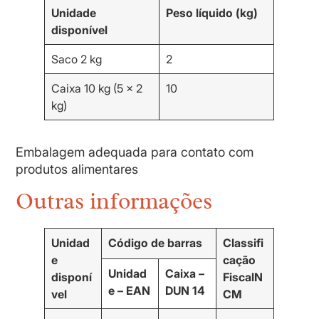
Unidade
Peso líquido (kg)
disponível
Saco 2 kg
2
Caixa 10 kg (5 x 2
10
kg)
Embalagem adequada para contato com
produtos alimentares
Outras informações
Unidad
Código de barras
Classifi
e
cação
Unidad
Caixa –
disponí
Fiscal
N
e – EAN
DUN 14
vel
CM