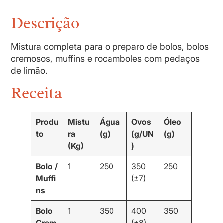
Descrição
Mistura completa para o preparo de bolos, bolos
cremosos, muffins e rocamboles com pedaços
de limão.
Receita
Produ
Mistu
Água
Ovos
Óleo
to
ra
(g)
(g/UN
(g)
(Kg)
)
Bolo /
1
250
350
250
Muffi
(±7)
ns
Bolo
1
350
400
350
Crem
(±8)