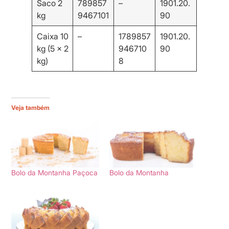
Saco 2
789857
–
1901.20.
kg
9467101
90
Caixa 10
–
1789857
1901.20.
kg (5 x 2
946710
90
kg)
8
Veja também
Bolo da Montanha Paçoca
Bolo da Montanha