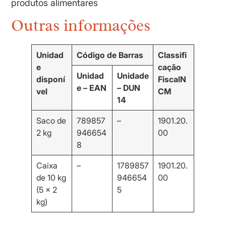
produtos alimentares
Outras informações
Unidad
Código de Barras
Classifi
e
cação
Unidad
Unidade
disponí
Fiscal
N
e – EAN
– DUN
vel
CM
14
Saco de
789857
–
1901.20.
2 kg
946654
00
8
Caixa
–
1789857
1901.20.
de 10 kg
946654
00
(5 x 2
5
kg)