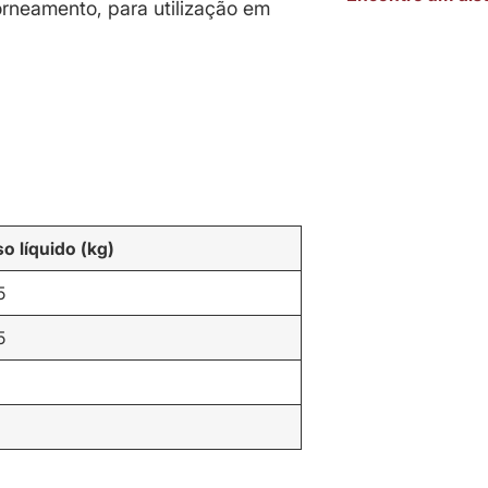
orneamento, para utilização em
o líquido (kg)
5
5