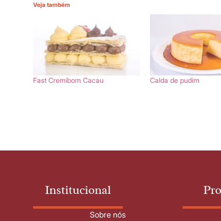
Veja também
Fast Cremibom Cacau
Calda de pudim
Institucional
Pr
Sobre nós