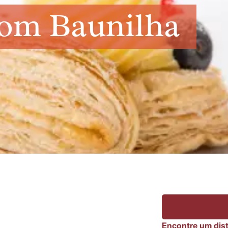
bom Baunilha
Encontre um dist