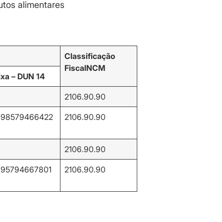
tos alimentares
Classificação
Fiscal
NCM
ixa – DUN 14
2106.90.90
898579466422
2106.90.90
2106.90.90
895794667801
2106.90.90