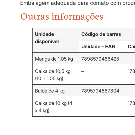
Embalagem adequada para contato com produ
Outras informações
Unidade
Código de barras
disponível
Unidade – EAN
Ca
Manga de 1,05 kg
7898579466425
–
Caixa de 10,5 kg
–
17
(10 x 1,05 kg)
Balde de 4 kg
7895794667804
Caixa de 10 kg (4
17
x 4 kg)