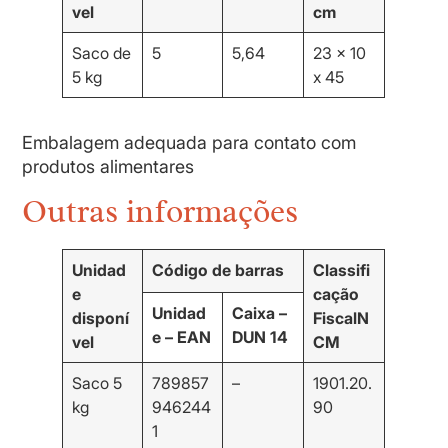
vel
cm
Saco de
5
5,64
23 x 10
5 kg
x 45
Embalagem adequada para contato com
produtos alimentares
Outras informações
Unidad
Código de barras
Classifi
e
cação
Unidad
Caixa –
disponí
Fiscal
N
e – EAN
DUN 14
vel
CM
Saco 5
789857
–
1901.20.
kg
946244
90
1