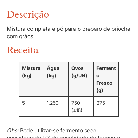
Descrição
Mistura completa e pó para o preparo de brioche
com grãos.
Receita
Mistura
Água
Ovos
Ferment
(kg)
(kg)
(g/UN)
o
Fresco
(g)
5
1,250
750
375
(±15)
Obs:
Pode utilizar-se fermento seco
considerando 1/3 da quantidade de fermento