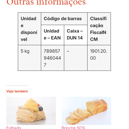
Outras informações
Unidad
Código de barras
Classifi
e
cação
Unidad
Caixa –
disponí
Fiscal
N
e – EAN
DUN 14
vel
CM
5 kg
789857
–
1901.20.
946044
00
7
Veja também
Folhado
Brioche 50%