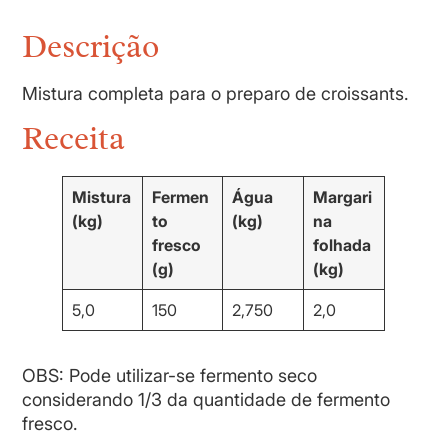
Descrição
Mistura completa para o preparo de croissants.
Receita
Mistura
Fermen
Água
Margari
(kg)
to
(kg)
na
fresco
folhada
(g)
(kg)
5,0
150
2,750
2,0
OBS: Pode utilizar-se fermento seco
considerando 1/3 da quantidade de fermento
fresco.