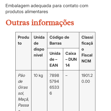
Embalagem adequada para contato com
produtos alimentares
Outras informações
Produ
Unida
Código de
Classi
to
de
Barras
ficaçã
dispo
o
Unida
Caixa
nível
Fiscal
de –
– DUN
NCM
EAN
14
Pão
10 kg
7898
–
1901.2
de
5794
0.00
Giras
6533
sol,
6
Maçã,
Passa