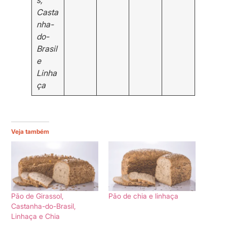
s,
Casta
nha-
do-
Brasil
e
Linha
ça
Veja também
Pão de Girassol,
Pão de chia e linhaça
Castanha-do-Brasil,
Linhaça e Chia